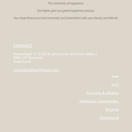
The moments of
happiness.
Our tables give you great happiness and joy.
You share there your best memories and share them with your family and friends.
CONTACT
Kattenleger 17 A (bij de poort naar achteren rijden )
6681 DT Bemmel
Nederland
oneofakindshe@gmail.com
MORE
FAQ
Levering & afhalen
Algemene voorwaarden
Reviews
Onderhoud