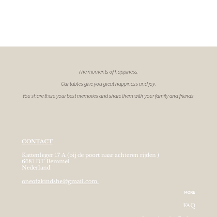
The moments of
happiness.
Our tables give you great happiness and joy.
You share there your best memories and share them with your family and friends.
CONTACT
Kattenleger 17 A (bij de poort naar achteren rijden )
6681 DT Bemmel
Nederland
oneofakindshe@gmail.com
MORE
FAQ