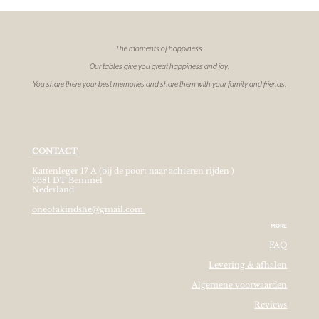
The moments of
happiness.
Our tables give you great happiness and joy.
You share there your best memories and share them with your family and friends.
CONTACT
Kattenleger 17 A (bij de poort naar achteren rijden )
6681 DT Bemmel
Nederland
oneofakindshe@gmail.com
MORE
FAQ
Levering & afhalen
Algemene voorwaarden
Reviews