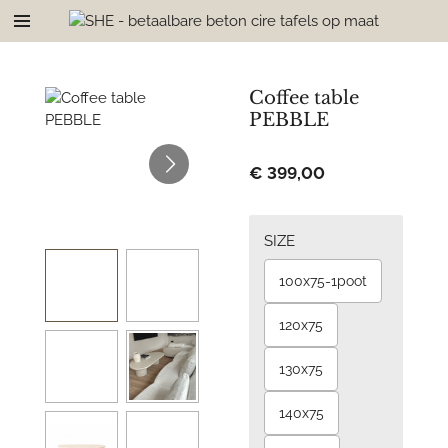
Ga
direct
naar
de
Coffee table
hoofdinhoud
PEBBLE
€ 399,00
SIZE
100x75-1poot
120x75
130x75
140x75