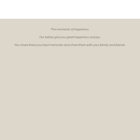
The moments of
happiness.
Our tables give you great happiness and joy.
You share there your best memories and share them with your family and friends.