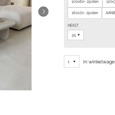
100x60- 2poten
120x
160x70- 2poten
AANB
HEIGT
In winkelwag