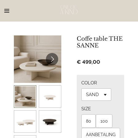
Ga
direct
naar
de
hoofdinhoud
Coffe table THE
SANNE
€ 499,00
COLOR
SIZE
80
100
AANBETALING