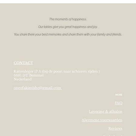
The moments of
happiness.
Our tables give you great happiness and joy.
You share there your best memories and share them with your family and friends.
CONTACT
Kattenleger 17 A (bij de poort naar achteren rijden )
6681 DT Bemmel
Nederland
oneofakindshe@gmail.com
MORE
FAQ
Levering & afhalen
Algemene voorwaarden
Reviews