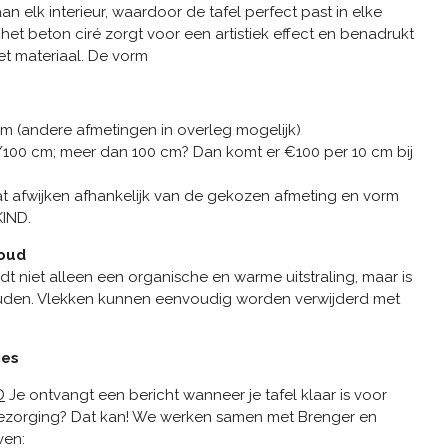
an elk interieur, waardoor de tafel perfect past in elke
het beton ciré zorgt voor een artistiek effect en benadrukt
het materiaal. De vorm
m (andere afmetingen in overleg mogelijk)
100 cm; meer dan 100 cm? Dan komt er €100 per 10 cm bij
t afwijken afhankelijk van de gekozen afmeting en vorm
IND.
oud
t niet alleen een organische en warme uitstraling, maar is
den. Vlekken kunnen eenvoudig worden verwijderd met
ies
D
Je ontvangt een bericht wanneer je tafel klaar is voor
 bezorging? Dat kan! We werken samen met Brenger en
ven: