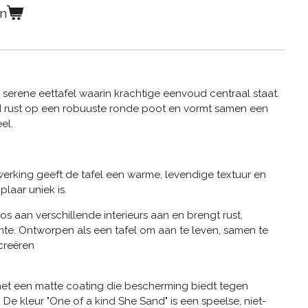
en
 serene eettafel waarin krachtige eenvoud centraal staat.
d rust op een robuuste ronde poot en vormt samen een
el.
fwerking geeft de tafel een warme, levendige textuur en
laar uniek is.
s aan verschillende interieurs aan en brengt rust,
imte. Ontworpen als een tafel om aan te leven, samen te
creëren
met een matte coating die bescherming biedt tegen
De kleur "One of a kind She Sand" is een speelse, niet-