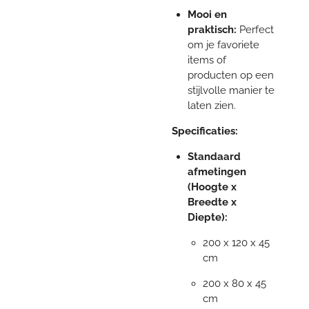
Mooi en
praktisch:
Perfect
om je favoriete
items of
producten op een
stijlvolle manier te
laten zien.
Specificaties:
Standaard
afmetingen
(Hoogte x
Breedte x
Diepte):
200 x 120 x 45
cm
200 x 80 x 45
cm