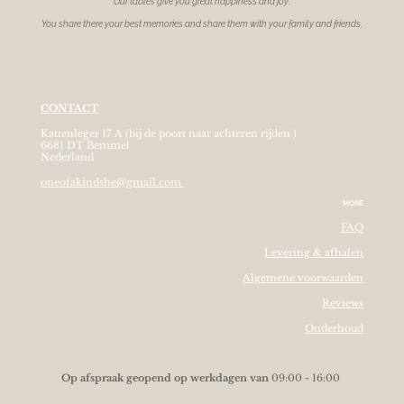
Our tables give you great happiness and joy.
You share there your best memories and share them with your family and friends.
CONTACT
Kattenleger 17 A (bij de poort naar achteren rijden )
6681 DT Bemmel
Nederland
oneofakindshe@gmail.com
MORE
FAQ
Levering & afhalen
Algemene voorwaarden
Reviews
Onderhoud
O
p afspraak geopend op werkdagen van
09:00 - 16:00