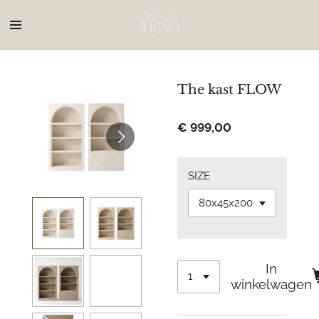
Ga
direct
naar
de
hoofdinhoud
The kast FLOW
€ 999,00
SIZE
In
winkelwagen