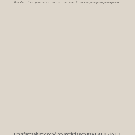
You share there your best memories and share them with your family and friends.
O
p afspraak geopend op werkdagen van
09:00 - 16:00