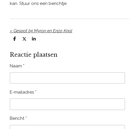
kan. Stuur ons een berichtje.
«
Gespot bij Myron en Enzo Knol
D
D
S
e
e
h
l
e
a
Reactie plaatsen
e
l
r
n
e
Naam *
E-mailadres *
Bericht *