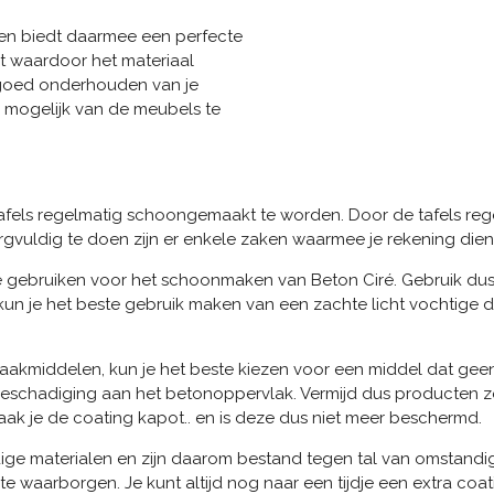
 en biedt daarmee een perfecte
ht waardoor het materiaal
 goed onderhouden van je
 mogelijk van de meubels te
tafels regelmatig schoongemaakt te worden. Door de tafels re
rgvuldig te doen zijn er enkele zaken waarmee je rekening dien
te gebruiken voor het schoonmaken van Beton Ciré. Gebruik d
un je het beste gebruik maken van een zachte licht vochtige d
kmiddelen, kun je het beste kiezen voor een middel dat geen zu
eschadiging aan het betonoppervlak. Vermijd dus producten zoa
k je de coating kapot.. en is deze dus niet meer beschermd.
ge materialen en zijn daarom bestand tegen tal van omstandi
 waarborgen. Je kunt altijd nog naar een tijdje een extra coat