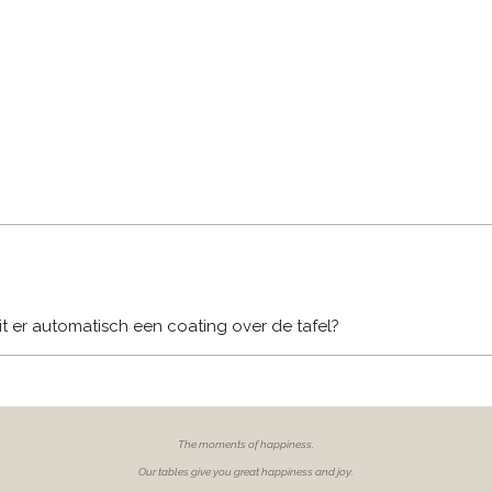
Zit er automatisch een coating over de tafel?
The moments of
happiness.
Our tables give you great happiness and joy.