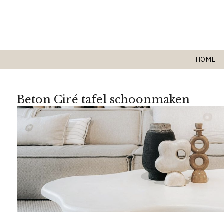
Ga
direct
naar
de
hoofdinhoud
HOME
Beton Ciré tafel schoonmaken