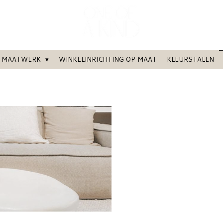
MAATWERK
WINKELINRICHTING OP MAAT
KLEURSTALEN