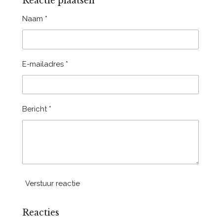
Reactie plaatsen
n
e
n
Naam *
E-mailadres *
Bericht *
Verstuur reactie
Reacties