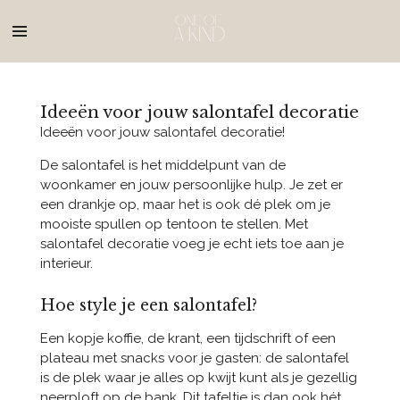
Ga
direct
naar
de
hoofdinhoud
Ideeën voor jouw salontafel decoratie
Ideeën voor jouw salontafel decoratie!
De salontafel is het middelpunt van de
woonkamer en jouw persoonlijke hulp. Je zet er
een drankje op, maar het is ook dé plek om je
mooiste spullen op tentoon te stellen. Met
salontafel decoratie voeg je echt iets toe aan je
interieur.
Hoe style je een salontafel?
Een kopje koffie, de krant, een tijdschrift of een
plateau met snacks voor je gasten: de salontafel
is de plek waar je alles op kwijt kunt als je gezellig
neerploft op de bank. Dit tafeltje is dan ook hét