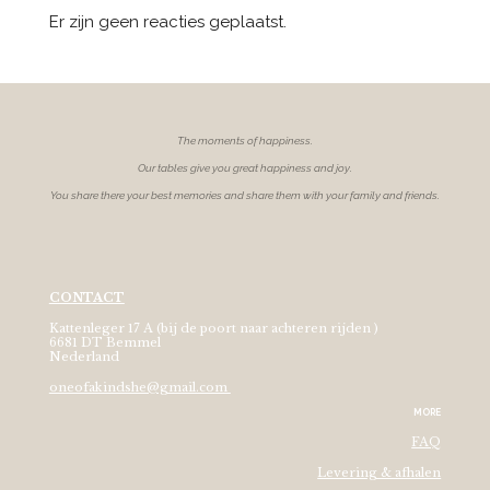
Er zijn geen reacties geplaatst.
The moments of
happiness.
Our tables give you great happiness and joy.
You share there your best memories and share them with your family and friends.
CONTACT
Kattenleger 17 A (bij de poort naar achteren rijden )
6681 DT Bemmel
Nederland
oneofakindshe@gmail.com
MORE
FAQ
Levering & afhalen