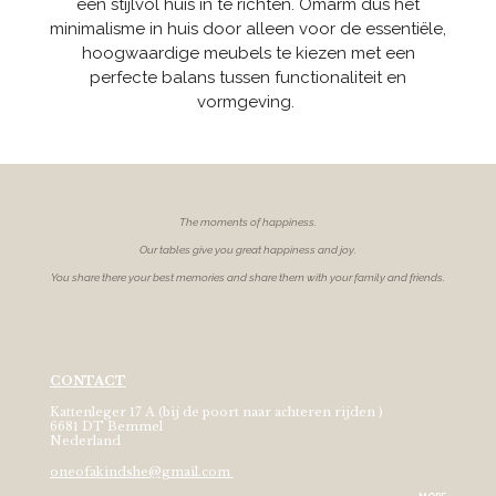
een stijlvol huis in te richten. Omarm dus het
minimalisme in huis door alleen voor de essentiële,
hoogwaardige meubels te kiezen met een
perfecte balans tussen functionaliteit en
vormgeving.
The moments of
happiness.
Our tables give you great happiness and joy.
You share there your best memories and share them with your family and friends.
CONTACT
Kattenleger 17 A (bij de poort naar achteren rijden )
6681 DT Bemmel
Nederland
oneofakindshe@gmail.com