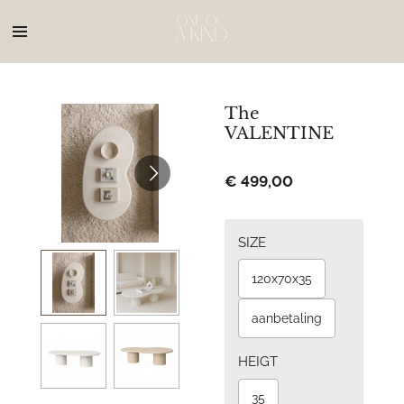
Ga
direct
naar
de
hoofdinhoud
The
VALENTINE
€ 499,00
SIZE
120x70x35
aanbetaling
HEIGT
35