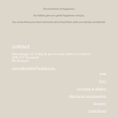
The moments of
happiness.
Our tables give you great happiness and joy.
You share there your best memories and share them with your family and friends.
CONTACT
Kattenleger 17 A (bij de poort naar achteren rijden )
6681 DT Bemmel
Nederland
oneofakindshe@gmail.com
MORE
FAQ
Levering & afhalen
Algemene voorwaarden
Reviews
Onderhoud