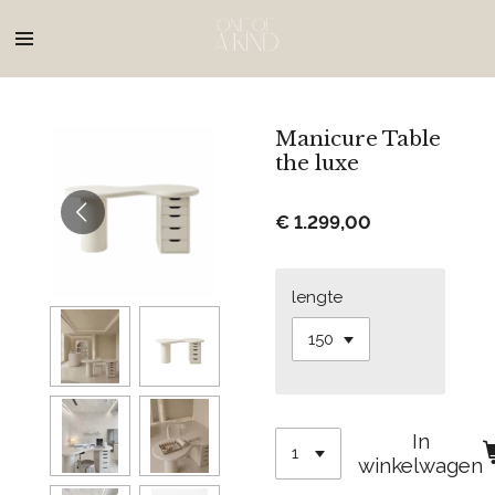
Ga
direct
naar
de
hoofdinhoud
Manicure Table
the luxe
€ 1.299,00
lengte
In
winkelwagen