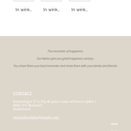
In winkelwagen
In winkelwagen
In winkelwagen
The moments of
happiness.
Our tables give you great happiness and joy.
You share there your best memories and share them with your family and friends.
CONTACT
Kattenleger 17 A (bij de poort naar achteren rijden )
6681 DT Bemmel
Nederland
oneofakindshe@gmail.com
MORE