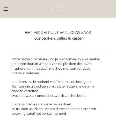
Ga
direct
naar
de
hoofdinhoud
HET MIDDELPUNT VAN JOUW ZAAK
Toonbanken, balies & kasten
Onze beton ciré
balies
vind je niet zomaar in elke winkel.
Ze horen thuis in winkels van nu plekken die leven,
inspireren en meegaan met hoe mensen vandaag
interieur beleven.
Interieurs die je herkent van Pinterest en Instagram.
Ruimtes die uitnodigen om vast te leggen, te delen en
door te vertellen.
Waar jouw zaak onderdeel wordt van het beeld.
En dat is precies wat deze balies doen:
ze trekken aandacht, zetten direct de toon en creëren
beleving vanaf het eerste moment.