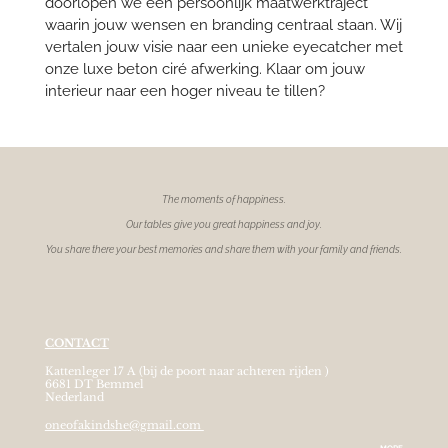
doorlopen we een persoonlijk maatwerktraject
waarin jouw wensen en branding centraal staan. Wij
vertalen jouw visie naar een unieke eyecatcher met
onze luxe beton ciré afwerking. Klaar om jouw
interieur naar een hoger niveau te tillen?
The moments of
happiness.
Our tables give you great happiness and joy.
You share there your best memories and share them with your family and friends.
CONTACT
Kattenleger 17 A (bij de poort naar achteren rijden )
6681 DT Bemmel
Nederland
oneofakindshe@gmail.com
MORE