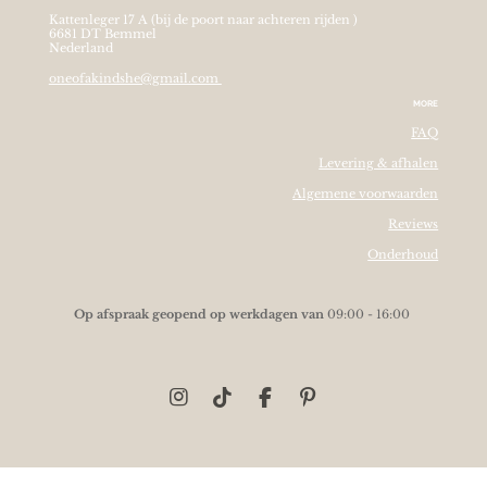
Kattenleger 17 A (bij de poort naar achteren rijden )
6681 DT Bemmel
Nederland
oneofakindshe@gmail.com
MORE
FAQ
Levering & afhalen
Algemene voorwaarden
Reviews
Onderhoud
O
p afspraak geopend op werkdagen van
09:00 - 16:00
I
T
F
P
n
i
a
i
s
k
c
n
t
T
e
t
a
o
b
e