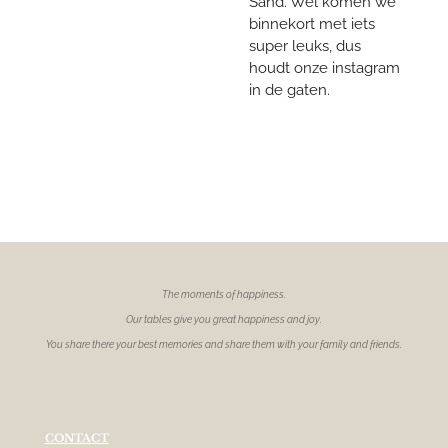
Sand. Wel komen we
binnekort met iets
super leuks, dus
houdt onze instagram
in de gaten.
The moments of
happiness.
Our tables give you great happiness and joy.
You share there your best memories and share them with your family and friends.
CONTACT