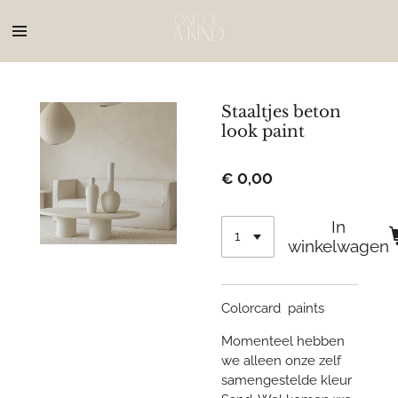
Ga
direct
naar
de
hoofdinhoud
Staaltjes beton
look paint
€ 0,00
In
winkelwagen
Colorcard
paints
Momenteel hebben
we alleen onze zelf
samengestelde kleur