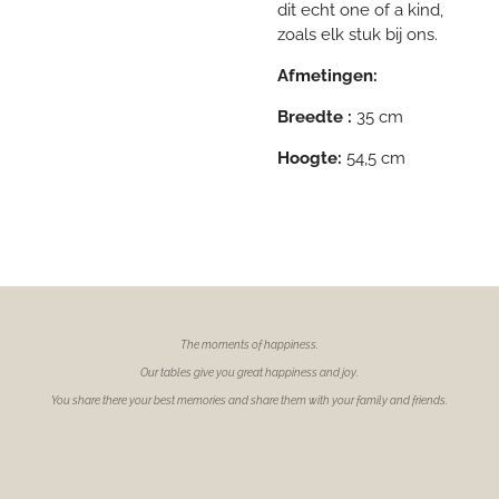
dit echt one of a kind,
zoals elk stuk bij ons.
Afmetingen:
Breedte :
35 cm
Hoogte:
54,5 cm
The moments of
happiness.
Our tables give you great happiness and joy.
You share there your best memories and share them with your family and friends.