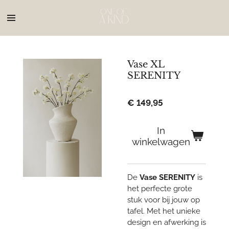
Ga
direct
naar
de
hoofdinhoud
Vase XL
SERENITY
€ 149,95
In
winkelwagen
De
Vase SERENITY
is
het perfecte grote
stuk voor bij jouw op
tafel. Met het unieke
design en afwerking is