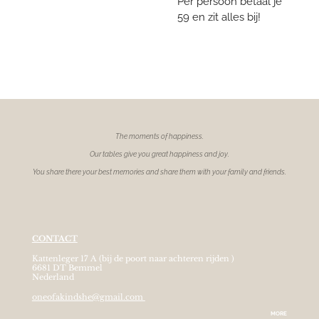
Per persoon betaal je
59 en zit alles bij!
The moments of
happiness.
Our tables give you great happiness and joy.
You share there your best memories and share them with your family and friends.
CONTACT
Kattenleger 17 A (bij de poort naar achteren rijden )
6681 DT Bemmel
Nederland
oneofakindshe@gmail.com
MORE