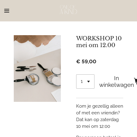
Ga
direct
naar
de
hoofdinhoud
WORKSHOP 10
mei om 12.00
€ 59,00
In
winkelwagen
Kom je gezellig alleen
of met een vriendin?
Dat kan op zaterdag
10 mei om 12:00