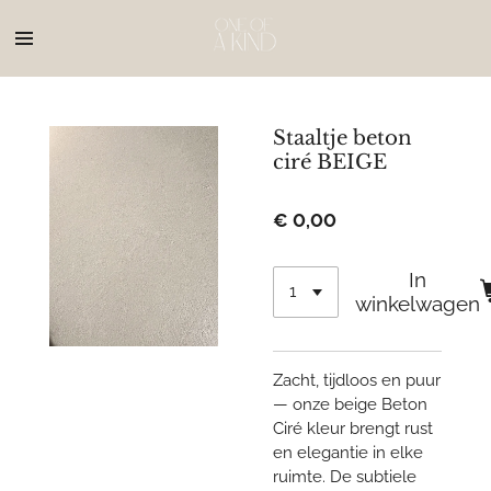
Ga
direct
naar
de
hoofdinhoud
Staaltje beton
ciré BEIGE
€ 0,00
In
winkelwagen
Zacht, tijdloos en puur
— onze beige Beton
Ciré kleur brengt rust
en elegantie in elke
ruimte. De subtiele