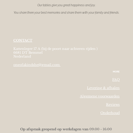
Our tables give you great happiness and joy.
You share there your best memories and share them with your family and friends.
CONTACT
Kattenleger 17 A (bij de poort naar achteren rijden )
6681 DT Bemmel
Nederland
oneofakindshe@gmail.com
MORE
FAQ
Levering & afhalen
Algemene voorwaarden
Reviews
Onderhoud
O
p afspraak geopend op werkdagen van
09:00 - 16:00