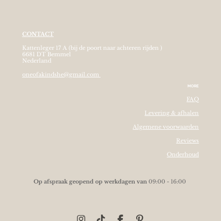
CONTACT
Kattenleger 17 A (bij de poort naar achteren rijden )
6681 DT Bemmel
Nederland
oneofakindshe@gmail.com
MORE
FAQ
Levering & afhalen
Algemene voorwaarden
Reviews
Onderhoud
O
p afspraak geopend op werkdagen van
09:00 - 16:00