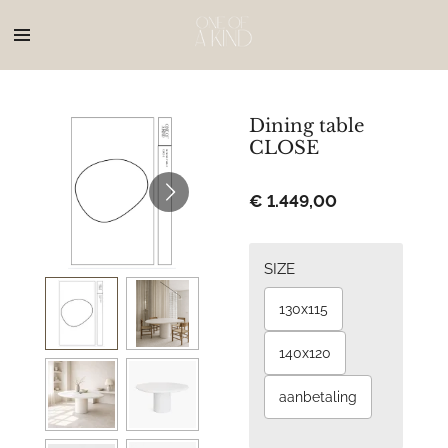
Ga
direct
naar
de
hoofdinhoud
Dining table
CLOSE
€ 1.449,00
SIZE
130x115
140x120
aanbetaling