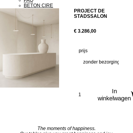
FAQ
BETON CIRE
PROJECT DE
STADSSALON
€ 3.286,00
prijs
In
winkelwagen
The moments of
happiness.