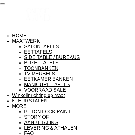
Ga
direct
naar
de
hoofdinhoud
HOME
MAATWERK
SALONTAFELS
EETTAFELS
SIDE TABLE / BUREAUS
BIJZETTAFELS
TOONBANKEN
TV MEUBELS
EETKAMER BANKEN
MANICURE TAFELS
VOORRAAD SALE
Winkelinrichting op maat
KLEURSTALEN
MORE
BETON LOOK PAINT
STORY OF
AANBETALING
LEVERING & AFHALEN
FAQ