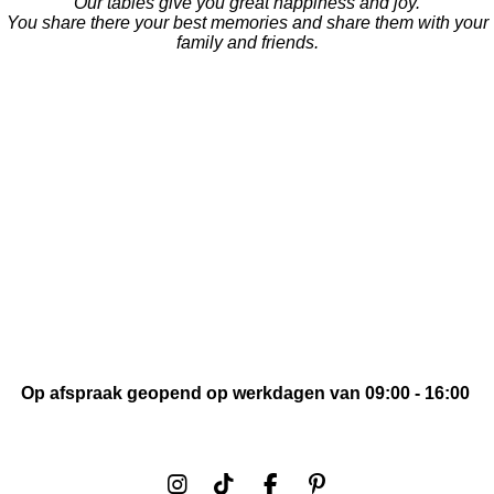
Our tables give you great happiness and joy.
You share there your best memories and share them with your
family and friends.
CONTACT
Kattenleger 17 A (bij de poort naar achteren rijden )
6681 DT Bemmel
Nederland
oneofakindshe@gmail.com
MORE
FAQ
Levering & afhalen
Algemene voorwaarden
Reviews
Onderhoud
O
p afspraak geopend op werkdagen van
09:00 - 16:00
I
T
F
P