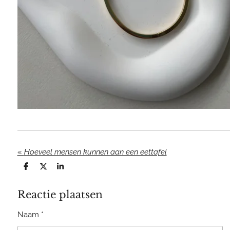
«
Hoeveel mensen kunnen aan een eettafel
D
D
S
e
e
h
l
e
a
Reactie plaatsen
e
l
r
n
e
Naam *