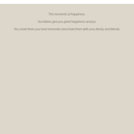
The moments of
happiness.
Our tables give you great happiness and joy.
You share there your best memories and share them with your family and friends.