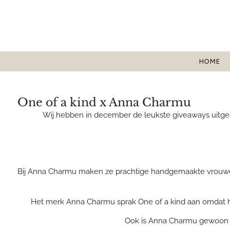
Ga
direct
naar
de
hoofdinhoud
HOME
One of a kind x Anna Charmu
Wij hebben in december de leukste giveaways uitgek
Bij Anna Charmu maken ze prachtige handgemaakte vrouwelij
Het merk Anna Charmu sprak One of a kind aan omdat he
Ook is Anna Charmu gewoon ee