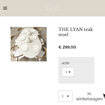
Ga
direct
naar
de
hoofdinhoud
THE LYAN teak
stoel
€ 299,00
actie
In
winkelwagen