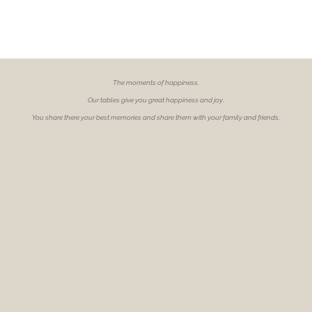
The moments of
happiness.
Our tables give you great happiness and joy.
You share there your best memories and share them with your family and friends.