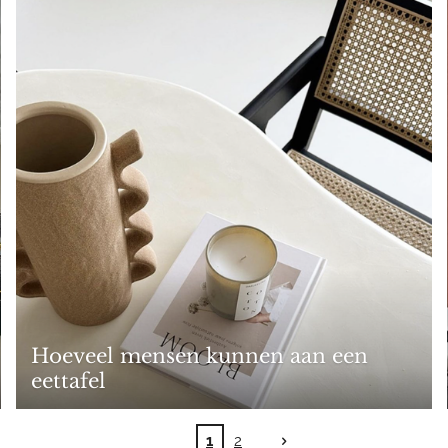
Hoeveel mensen kunnen aan een
eettafel
1
2