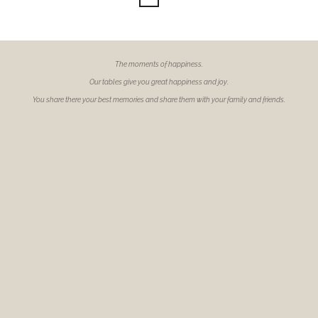
The moments of
happiness.
Our tables give you great happiness and joy.
You share there your best memories and share them with your family and friends.